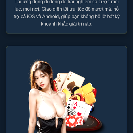
Tải ứng dụng di động để trải nghiệm cá cược mọi
lúc, mọi nơi. Giao diện tối ưu, tốc độ mượt mà, hỗ
trợ cả iOS và Android, giúp bạn không bỏ lỡ bất kỳ
khoảnh khắc giải trí nào.