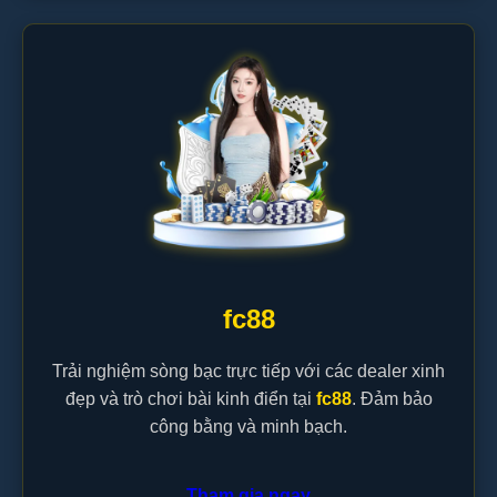
fc88
Trải nghiệm sòng bạc trực tiếp với các dealer xinh
đẹp và trò chơi bài kinh điển tại
fc88
. Đảm bảo
công bằng và minh bạch.
Tham gia ngay