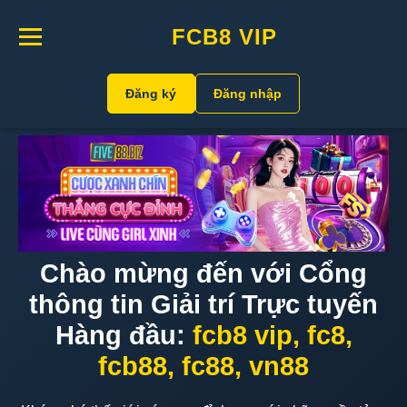
FCB8 VIP
Đăng ký
Đăng nhập
Chào mừng đến với Cổng
thông tin Giải trí Trực tuyến
Hàng đầu:
fcb8 vip, fc8,
fcb88, fc88, vn88