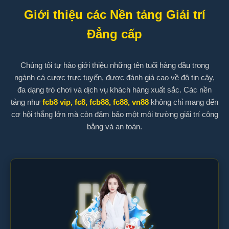
Giới thiệu các Nền tảng Giải trí
Đẳng cấp
Chúng tôi tự hào giới thiệu những tên tuổi hàng đầu trong
ngành cá cược trực tuyến, được đánh giá cao về độ tin cậy,
đa dạng trò chơi và dịch vụ khách hàng xuất sắc. Các nền
tảng như
fcb8 vip, fc8, fcb88, fc88, vn88
không chỉ mang đến
cơ hội thắng lớn mà còn đảm bảo một môi trường giải trí công
bằng và an toàn.