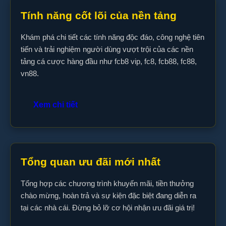
Tính năng cốt lõi của nền tảng
Khám phá chi tiết các tính năng độc đáo, công nghệ tiên
tiến và trải nghiệm người dùng vượt trội của các nền
tảng cá cược hàng đầu như fcb8 vip, fc8, fcb88, fc88,
vn88.
Xem chi tiết
Tổng quan ưu đãi mới nhất
Tổng hợp các chương trình khuyến mãi, tiền thưởng
chào mừng, hoàn trả và sự kiện đặc biệt đang diễn ra
tại các nhà cái. Đừng bỏ lỡ cơ hội nhận ưu đãi giá trị!