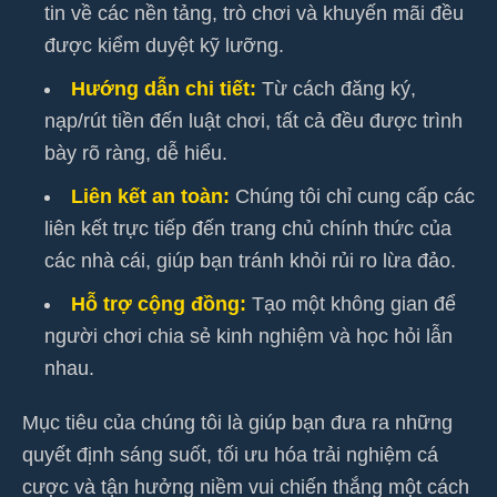
tin về các nền tảng, trò chơi và khuyến mãi đều
được kiểm duyệt kỹ lưỡng.
Hướng dẫn chi tiết:
Từ cách đăng ký,
nạp/rút tiền đến luật chơi, tất cả đều được trình
bày rõ ràng, dễ hiểu.
Liên kết an toàn:
Chúng tôi chỉ cung cấp các
liên kết trực tiếp đến trang chủ chính thức của
các nhà cái, giúp bạn tránh khỏi rủi ro lừa đảo.
Hỗ trợ cộng đồng:
Tạo một không gian để
người chơi chia sẻ kinh nghiệm và học hỏi lẫn
nhau.
Mục tiêu của chúng tôi là giúp bạn đưa ra những
quyết định sáng suốt, tối ưu hóa trải nghiệm cá
cược và tận hưởng niềm vui chiến thắng một cách