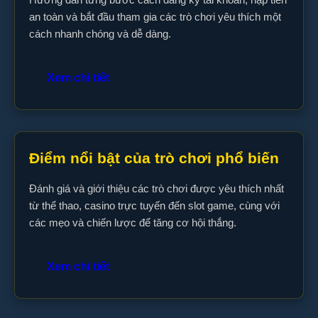
an toàn và bắt đầu tham gia các trò chơi yêu thích một
cách nhanh chóng và dễ dàng.
Xem chi tiết
Điểm nổi bật của trò chơi phổ biến
Đánh giá và giới thiệu các trò chơi được yêu thích nhất
từ thể thao, casino trực tuyến đến slot game, cùng với
các mẹo và chiến lược để tăng cơ hội thắng.
Xem chi tiết