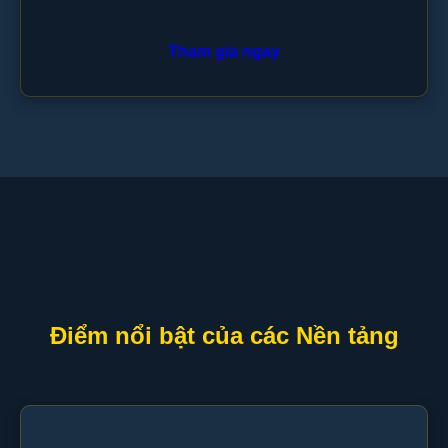
Tham gia ngay
Điểm nổi bật của các Nền tảng