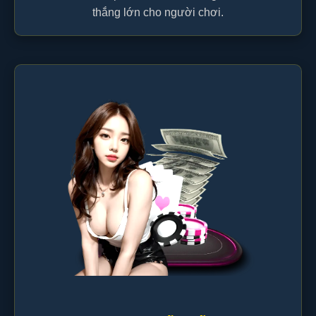
thắng lớn cho người chơi.