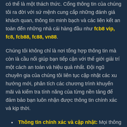
có thể là một thách thức. Cổng thông tin của chúng
tôi ra đời với sứ mệnh cung cấp những đánh giá
khách quan, thông tin minh bạch và các liên kết an
toàn đến những nhà cái hàng đầu như
fcb8 vip,
fc8, fcb88, fc88, vn88
.
Chúng tôi không chỉ là nơi tổng hợp thông tin mà
còn là cầu nối giúp bạn tiếp cận với thế giới giải trí
một cách an toàn và hiệu quả nhất. Đội ngũ
chuyên gia của chúng tôi liên tục cập nhật các xu
hướng mới, phân tích các chương trình khuyến
mãi và kiểm tra tính năng của từng nền tảng để
đảm bảo bạn luôn nhận được thông tin chính xác
và kịp thời.
Thông tin chính xác và cập nhật:
Mọi thông