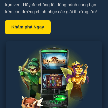
trọn vẹn. Hãy để chúng tôi đồng hành cùng bạn
trên con đường chinh phục các giải thưởng lớn!
Khám phá Ngay