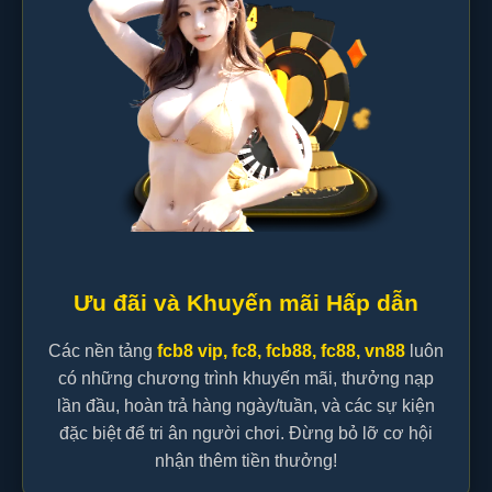
Ưu đãi và Khuyến mãi Hấp dẫn
Các nền tảng
fcb8 vip, fc8, fcb88, fc88, vn88
luôn
có những chương trình khuyến mãi, thưởng nạp
lần đầu, hoàn trả hàng ngày/tuần, và các sự kiện
đặc biệt để tri ân người chơi. Đừng bỏ lỡ cơ hội
nhận thêm tiền thưởng!