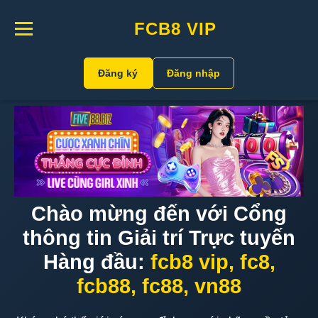
FCB8 VIP
Đăng ký
Đăng nhập
Chào mừng đến với Cổng
thông tin Giải trí Trực tuyến
Hàng đầu:
fcb8 vip, fc8,
fcb88, fc88, vn88