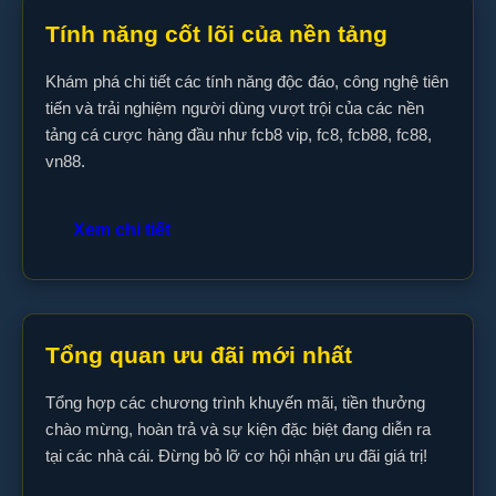
Tính năng cốt lõi của nền tảng
Khám phá chi tiết các tính năng độc đáo, công nghệ tiên
tiến và trải nghiệm người dùng vượt trội của các nền
tảng cá cược hàng đầu như fcb8 vip, fc8, fcb88, fc88,
vn88.
Xem chi tiết
Tổng quan ưu đãi mới nhất
Tổng hợp các chương trình khuyến mãi, tiền thưởng
chào mừng, hoàn trả và sự kiện đặc biệt đang diễn ra
tại các nhà cái. Đừng bỏ lỡ cơ hội nhận ưu đãi giá trị!