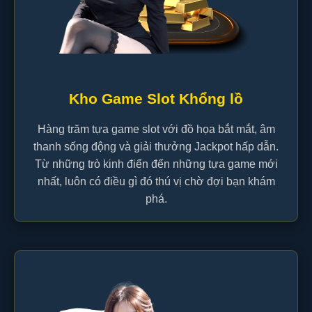
Kho Game Slot Khổng lồ
Hàng trăm tựa game slot với đồ họa bắt mắt, âm
thanh sống động và giải thưởng Jackpot hấp dẫn.
Từ những trò kinh điển đến những tựa game mới
nhất, luôn có điều gì đó thú vị chờ đợi bạn khám
phá.