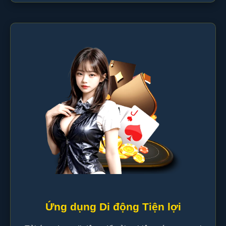
Ứng dụng Di động Tiện lợi