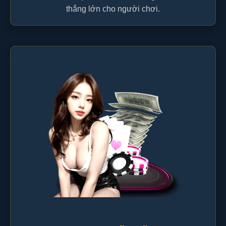
thắng lớn cho người chơi.