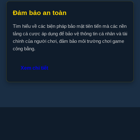
Đảm bảo an toàn
Tìm hiểu về các biện pháp bảo mật tiên tiến mà các nền
tảng cá cược áp dụng để bảo vệ thông tin cá nhân và tài
chính của người chơi, đảm bảo môi trường chơi game
công bằng.
Xem chi tiết