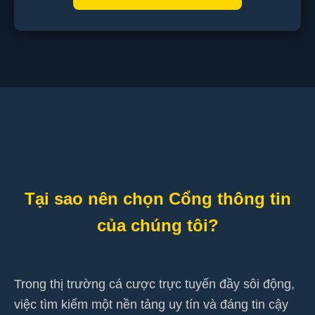
Tại sao nên chọn Cổng thông tin
của chúng tôi?
Trong thị trường cá cược trực tuyến đầy sôi động,
việc tìm kiếm một nền tảng uy tín và đáng tin cậy