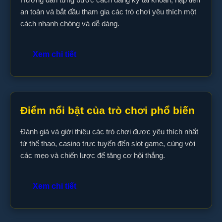
an toàn và bắt đầu tham gia các trò chơi yêu thích một
cách nhanh chóng và dễ dàng.
Xem chi tiết
Điểm nổi bật của trò chơi phổ biến
Đánh giá và giới thiệu các trò chơi được yêu thích nhất
từ thể thao, casino trực tuyến đến slot game, cùng với
các mẹo và chiến lược để tăng cơ hội thắng.
Xem chi tiết