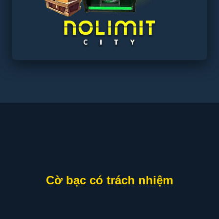
Cờ bạc có trách nhiệm