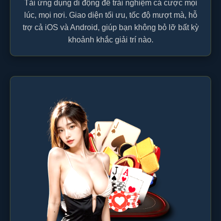
Tải ứng dụng di động để trải nghiệm cá cược mọi
lúc, mọi nơi. Giao diện tối ưu, tốc độ mượt mà, hỗ
trợ cả iOS và Android, giúp bạn không bỏ lỡ bất kỳ
khoảnh khắc giải trí nào.