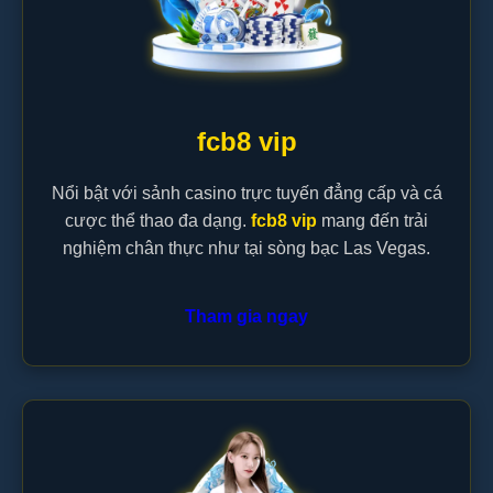
fcb8 vip
Nổi bật với sảnh casino trực tuyến đẳng cấp và cá
cược thể thao đa dạng.
fcb8 vip
mang đến trải
nghiệm chân thực như tại sòng bạc Las Vegas.
Tham gia ngay