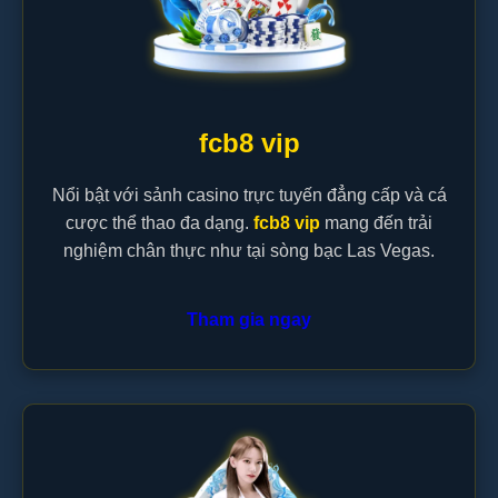
fcb8 vip
Nổi bật với sảnh casino trực tuyến đẳng cấp và cá
cược thể thao đa dạng.
fcb8 vip
mang đến trải
nghiệm chân thực như tại sòng bạc Las Vegas.
Tham gia ngay