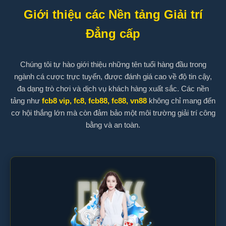
Giới thiệu các Nền tảng Giải trí
Đẳng cấp
Chúng tôi tự hào giới thiệu những tên tuổi hàng đầu trong
ngành cá cược trực tuyến, được đánh giá cao về độ tin cậy,
đa dạng trò chơi và dịch vụ khách hàng xuất sắc. Các nền
tảng như
fcb8 vip, fc8, fcb88, fc88, vn88
không chỉ mang đến
cơ hội thắng lớn mà còn đảm bảo một môi trường giải trí công
bằng và an toàn.