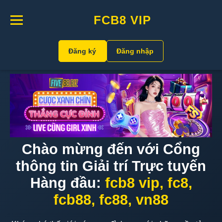
FCB8 VIP
Đăng ký
Đăng nhập
Chào mừng đến với Cổng
thông tin Giải trí Trực tuyến
Hàng đầu:
fcb8 vip, fc8,
fcb88, fc88, vn88