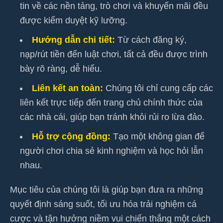
tin về các nền tảng, trò chơi và khuyến mãi đều
được kiểm duyệt kỹ lưỡng.
Hướng dẫn chi tiết:
Từ cách đăng ký,
nạp/rút tiền đến luật chơi, tất cả đều được trình
bày rõ ràng, dễ hiểu.
Liên kết an toàn:
Chúng tôi chỉ cung cấp các
liên kết trực tiếp đến trang chủ chính thức của
các nhà cái, giúp bạn tránh khỏi rủi ro lừa đảo.
Hỗ trợ cộng đồng:
Tạo một không gian để
người chơi chia sẻ kinh nghiệm và học hỏi lẫn
nhau.
Mục tiêu của chúng tôi là giúp bạn đưa ra những
quyết định sáng suốt, tối ưu hóa trải nghiệm cá
cược và tận hưởng niềm vui chiến thắng một cách