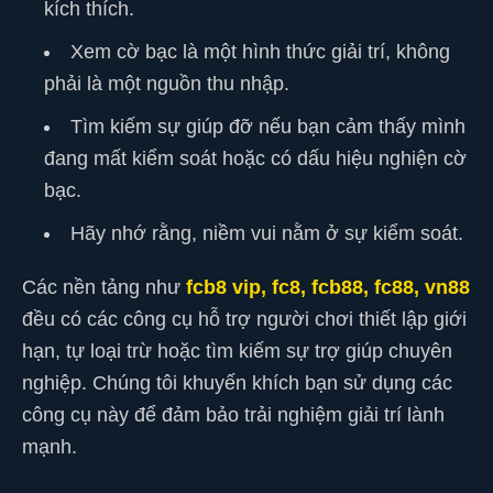
kích thích.
Xem cờ bạc là một hình thức giải trí, không
phải là một nguồn thu nhập.
Tìm kiếm sự giúp đỡ nếu bạn cảm thấy mình
đang mất kiểm soát hoặc có dấu hiệu nghiện cờ
bạc.
Hãy nhớ rằng, niềm vui nằm ở sự kiểm soát.
Các nền tảng như
fcb8 vip, fc8, fcb88, fc88, vn88
đều có các công cụ hỗ trợ người chơi thiết lập giới
hạn, tự loại trừ hoặc tìm kiếm sự trợ giúp chuyên
nghiệp. Chúng tôi khuyến khích bạn sử dụng các
công cụ này để đảm bảo trải nghiệm giải trí lành
mạnh.