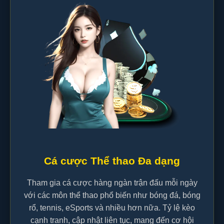
Cá cược Thể thao Đa dạng
Tham gia cá cược hàng ngàn trận đấu mỗi ngày
với các môn thể thao phổ biến như bóng đá, bóng
rổ, tennis, eSports và nhiều hơn nữa. Tỷ lệ kèo
cạnh tranh, cập nhật liên tục, mang đến cơ hội