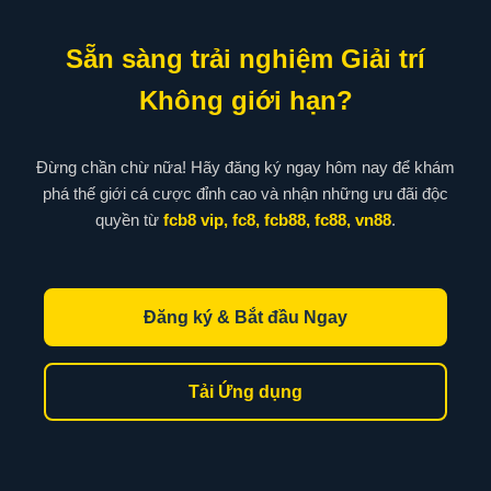
Sẵn sàng trải nghiệm Giải trí
Không giới hạn?
Đừng chần chừ nữa! Hãy đăng ký ngay hôm nay để khám
phá thế giới cá cược đỉnh cao và nhận những ưu đãi độc
quyền từ
fcb8 vip, fc8, fcb88, fc88, vn88
.
Đăng ký & Bắt đầu Ngay
Tải Ứng dụng