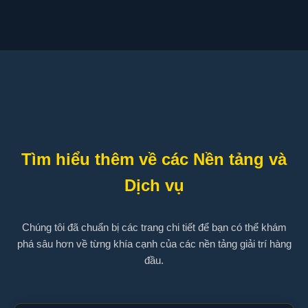
Tìm hiểu thêm về các Nền tảng và
Dịch vụ
Chúng tôi đã chuẩn bị các trang chi tiết để bạn có thể khám
phá sâu hơn về từng khía cạnh của các nền tảng giải trí hàng
đầu.