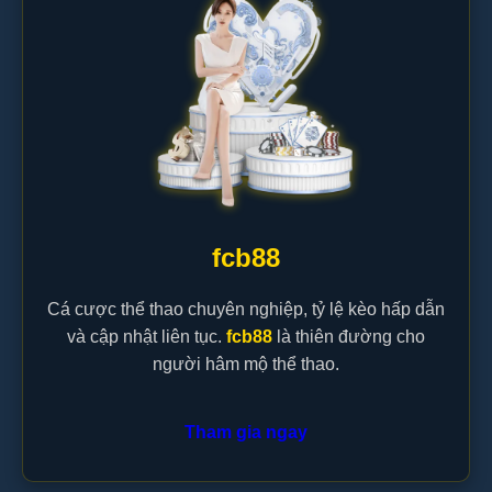
fcb88
Cá cược thể thao chuyên nghiệp, tỷ lệ kèo hấp dẫn
và cập nhật liên tục.
fcb88
là thiên đường cho
người hâm mộ thể thao.
Tham gia ngay