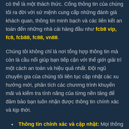
có thể là một thách thức. Cổng thông tin của chúng
tôi ra đời với sứ mệnh cung cấp những đánh giá
khách quan, thông tin minh bạch và các liên kết an
toàn đến những nhà cái hàng đầu như
fcb8 vip,
fc8, fcb88, fc88, vn88
.
Chúng tôi không chỉ là nơi tổng hợp thông tin mà
còn là cầu nối giúp bạn tiếp cận với thế giới giải trí
một cách an toàn và hiệu quả nhất. Đội ngũ
chuyên gia của chúng tôi liên tục cập nhật các xu
hướng mới, phân tích các chương trình khuyến
mãi và kiểm tra tính năng của từng nền tảng để
đảm bảo bạn luôn nhận được thông tin chính xác
và kịp thời.
Thông tin chính xác và cập nhật:
Mọi thông