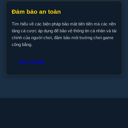
Đảm bảo an toàn
Tìm hiểu về các biện pháp bảo mật tiên tiến mà các nền
tảng cá cược áp dụng để bảo vệ thông tin cá nhân và tài
chính của người chơi, đảm bảo môi trường chơi game
công bằng.
Xem chi tiết