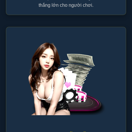
thắng lớn cho người chơi.