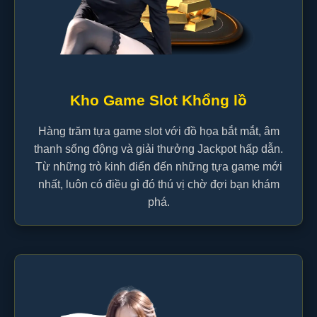
Kho Game Slot Khổng lồ
Hàng trăm tựa game slot với đồ họa bắt mắt, âm
thanh sống động và giải thưởng Jackpot hấp dẫn.
Từ những trò kinh điển đến những tựa game mới
nhất, luôn có điều gì đó thú vị chờ đợi bạn khám
phá.