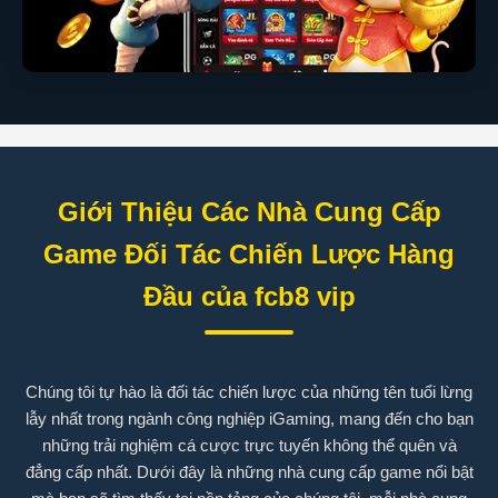
Giới Thiệu Các Nhà Cung Cấp
Game Đối Tác Chiến Lược Hàng
Đầu của fcb8 vip
Chúng tôi tự hào là đối tác chiến lược của những tên tuổi lừng
lẫy nhất trong ngành công nghiệp iGaming, mang đến cho bạn
những trải nghiệm cá cược trực tuyến không thể quên và
đẳng cấp nhất. Dưới đây là những nhà cung cấp game nổi bật