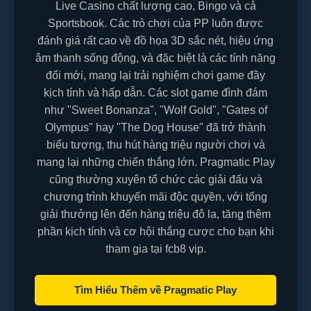
Live Casino chất lượng cao, Bingo và cả
Sportsbook. Các trò chơi của PP luôn được
đánh giá rất cao về đồ họa 3D sắc nét, hiệu ứng
âm thanh sống động, và đặc biệt là các tính năng
đổi mới, mang lại trải nghiệm chơi game đầy
kịch tính và hấp dẫn. Các slot game đình đám
như "Sweet Bonanza", "Wolf Gold", "Gates of
Olympus" hay "The Dog House" đã trở thành
biểu tượng, thu hút hàng triệu người chơi và
mang lại những chiến thắng lớn. Pragmatic Play
cũng thường xuyên tổ chức các giải đấu và
chương trình khuyến mãi độc quyền, với tổng
giải thưởng lên đến hàng triệu đô la, tăng thêm
phần kịch tính và cơ hội thắng cược cho bạn khi
tham gia tại fcb8 vip.
Tìm Hiểu Thêm về Pragmatic Play