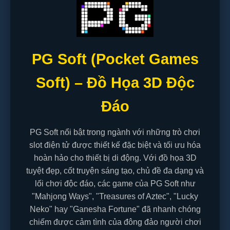
PG Soft (Pocket Games
Soft) – Đồ Họa 3D Độc
Đáo
PG Soft nổi bật trong ngành với những trò chơi
slot điện tử được thiết kế đặc biệt và tối ưu hóa
hoàn hảo cho thiết bị di động. Với đồ họa 3D
tuyệt đẹp, cốt truyện sáng tạo, chủ đề đa dạng và
lối chơi độc đáo, các game của PG Soft như
"Mahjong Ways", "Treasures of Aztec", "Lucky
Neko" hay "Ganesha Fortune" đã nhanh chóng
chiếm được cảm tình của đông đảo người chơi