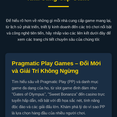
Để hiểu rõ hơn về những gì mỗi nhà cung cấp game mang lại,
từ lịch sử phát triển, triết lý kinh doanh đến các trò chơi nổi bật
và công nghệ tiên tiến, hãy nhấp vào các liên kết dưới đây để
xem các trang chi tiết chuyên sâu của chúng tôi:
Pragmatic Play Games – Đổi Mới
và Giải Trí Không Ngừng
Tìm hiểu sâu về Pragmatic Play (PP) và danh mục
game đa dạng của họ, từ slot game đình đám như
"Gates of Olympus", "Sweet Bonanza" đến casino trực
tuyến hấp dẫn, nổi bật với đồ họa sắc nét, tính năng
độc đáo và các giải đấu lớn. Khám phá lý do vì sao PP
là lựa chọn hàng đầu của nhiều người chơi.