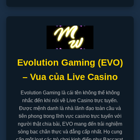
Evolution Gaming (EVO)
– Vua của Live Casino
Evolution Gaming là cái tên không thể không
nhắc đến khi nói về Live Casino trực tuyến.
Được mệnh danh là nhà lãnh đạo toàn cầu và
tiên phong trong lĩnh vực casino trực tuyến với
người thật chia bài, EVO mang đến trải nghiệm
sòng bạc chân thực và đẳng cấp nhất. Họ cung
cấp một loạt các trò chơi kinh điển như Baccarat,