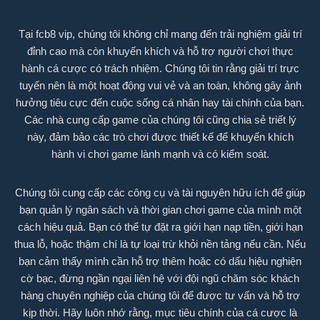
Tại fcb8 vip, chúng tôi không chỉ mang đến trải nghiệm giải trí
đỉnh cao mà còn khuyến khích và hỗ trợ người chơi thực
hành cá cược có trách nhiệm. Chúng tôi tin rằng giải trí trực
tuyến nên là một hoạt động vui vẻ và an toàn, không gây ảnh
hưởng tiêu cực đến cuộc sống cá nhân hay tài chính của bạn.
Các nhà cung cấp game của chúng tôi cũng chia sẻ triết lý
này, đảm bảo các trò chơi được thiết kế để khuyến khích
hành vi chơi game lành mạnh và có kiểm soát.
Chúng tôi cung cấp các công cụ và tài nguyên hữu ích để giúp
bạn quản lý ngân sách và thời gian chơi game của mình một
cách hiệu quả. Bạn có thể tự đặt ra giới hạn nạp tiền, giới hạn
thua lỗ, hoặc thậm chí là tự loại trừ khỏi nền tảng nếu cần. Nếu
bạn cảm thấy mình cần hỗ trợ thêm hoặc có dấu hiệu nghiện
cờ bạc, đừng ngần ngại liên hệ với đội ngũ chăm sóc khách
hàng chuyên nghiệp của chúng tôi để được tư vấn và hỗ trợ
kịp thời. Hãy luôn nhớ rằng, mục tiêu chính của cá cược là