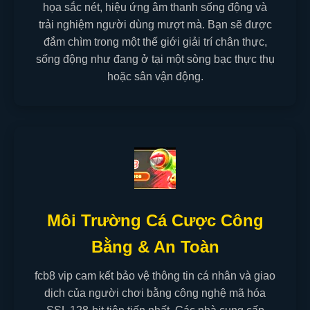
họa sắc nét, hiệu ứng âm thanh sống động và
trải nghiệm người dùng mượt mà. Bạn sẽ được
đắm chìm trong một thế giới giải trí chân thực,
sống động như đang ở tại một sòng bạc thực thụ
hoặc sân vận động.
Môi Trường Cá Cược Công
Bằng & An Toàn
fcb8 vip cam kết bảo vệ thông tin cá nhân và giao
dịch của người chơi bằng công nghệ mã hóa