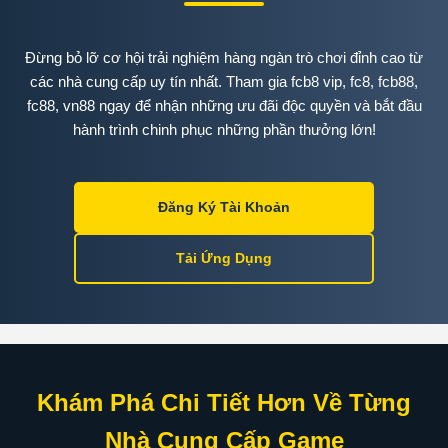
Đừng bỏ lỡ cơ hội trải nghiệm hàng ngàn trò chơi đỉnh cao từ
các nhà cung cấp uy tín nhất. Tham gia fcb8 vip, fc8, fcb88,
fc88, vn88 ngay để nhận những ưu đãi độc quyền và bắt đầu
hành trình chinh phục những phần thưởng lớn!
Đăng Ký Tài Khoản
Tải Ứng Dụng
Khám Phá Chi Tiết Hơn Về Từng
Nhà Cung Cấp Game