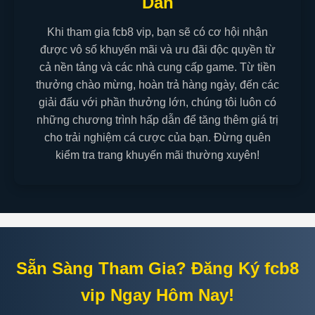
Dẫn
Khi tham gia fcb8 vip, bạn sẽ có cơ hội nhận
được vô số khuyến mãi và ưu đãi độc quyền từ
cả nền tảng và các nhà cung cấp game. Từ tiền
thưởng chào mừng, hoàn trả hàng ngày, đến các
giải đấu với phần thưởng lớn, chúng tôi luôn có
những chương trình hấp dẫn để tăng thêm giá trị
cho trải nghiệm cá cược của bạn. Đừng quên
kiểm tra trang khuyến mãi thường xuyên!
Sẵn Sàng Tham Gia? Đăng Ký fcb8
vip Ngay Hôm Nay!