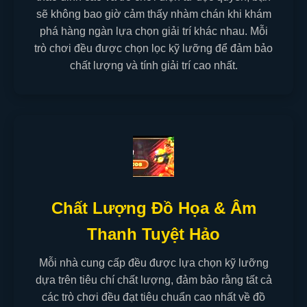
sẽ không bao giờ cảm thấy nhàm chán khi khám
phá hàng ngàn lựa chọn giải trí khác nhau. Mỗi
trò chơi đều được chọn lọc kỹ lưỡng để đảm bảo
chất lượng và tính giải trí cao nhất.
Chất Lượng Đồ Họa & Âm
Thanh Tuyệt Hảo
Mỗi nhà cung cấp đều được lựa chọn kỹ lưỡng
dựa trên tiêu chí chất lượng, đảm bảo rằng tất cả
các trò chơi đều đạt tiêu chuẩn cao nhất về đồ