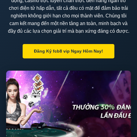
động, casino trực tuyến chân thực đến hàng ngàn trò
chơi điện tử hấp dẫn, tất cả đều có mặt để đảm bảo trải
nghiệm không giới hạn cho mọi thành viên. Chúng tôi
cam kết mang đến một nền tảng an toàn, minh bạch và
đầy đủ các lựa chọn giải trí mà bạn xứng đáng có được.
Đăng Ký fcb8 vip Ngay Hôm Nay!