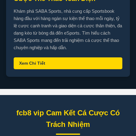
Khám phá SABA Sports, nhà cung cấp Sportsbook
hàng đầu với hàng ngàn sự kiện thể thao mỗi ngày, tỷ
lệ cược cạnh tranh và giao diện cá cược thân thiện, đa
dạng kèo từ bóng đá đến eSports. Tìm hiểu cách
SABA Sports mang đến trải nghiệm cá cược thể thao
chuyên nghiệp và hấp dẫn.
Xem Chi Tiết
fcb8 vip Cam Kết Cá Cược Có
Trách Nhiệm