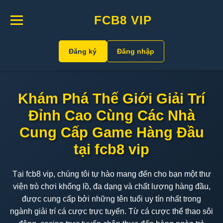
FCB8 VIP
Đăng ký
Đăng nhập
Khám Phá Thế Giới Giải Trí
Đỉnh Cao Cùng Các Nhà
Cung Cấp Game Hàng Đầu
tại fcb8 vip
Tại fcb8 vip, chúng tôi tự hào mang đến cho bạn một thư
viện trò chơi khổng lồ, đa dạng và chất lượng hàng đầu,
được cung cấp bởi những tên tuổi uy tín nhất trong
ngành giải trí cá cược trực tuyến. Từ cá cược thể thao sôi