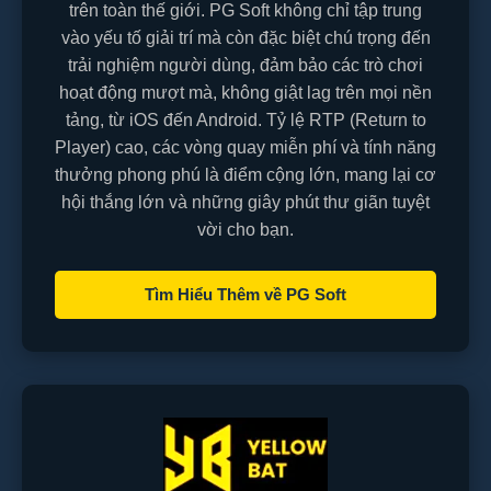
trên toàn thế giới. PG Soft không chỉ tập trung
vào yếu tố giải trí mà còn đặc biệt chú trọng đến
trải nghiệm người dùng, đảm bảo các trò chơi
hoạt động mượt mà, không giật lag trên mọi nền
tảng, từ iOS đến Android. Tỷ lệ RTP (Return to
Player) cao, các vòng quay miễn phí và tính năng
thưởng phong phú là điểm cộng lớn, mang lại cơ
hội thắng lớn và những giây phút thư giãn tuyệt
vời cho bạn.
Tìm Hiểu Thêm về PG Soft