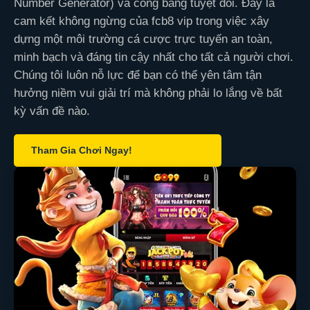
Number Generator) và công bằng tuyệt đối. Đây là
cam kết không ngừng của fcb8 vip trong việc xây
dựng một môi trường cá cược trực tuyến an toàn,
minh bạch và đáng tin cậy nhất cho tất cả người chơi.
Chúng tôi luôn nỗ lực để bạn có thể yên tâm tận
hưởng niềm vui giải trí mà không phải lo lắng về bất
kỳ vấn đề nào.
Tham Gia Chơi Ngay!