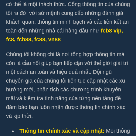
có thể là một thách thức. Cổng thông tin của chúng
tôi ra đời với sứ mệnh cung cấp những đánh giá
khách quan, thông tin minh bạch và các liên kết an
toàn đến những nhà cái hàng đầu như
fcb8 vip,
fc8, fcb88, fc88, vn88
.
Chúng tôi không chỉ là nơi tổng hợp thông tin mà
còn là cầu nối giúp bạn tiếp cận với thế giới giải trí
một cách an toàn và hiệu quả nhất. Đội ngũ
chuyên gia của chúng tôi liên tục cập nhật các xu
hướng mới, phân tích các chương trình khuyến
mãi và kiểm tra tính năng của từng nền tảng để
đảm bảo bạn luôn nhận được thông tin chính xác
và kịp thời.
Thông tin chính xác và cập nhật:
Mọi thông