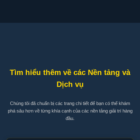
Tìm hiểu thêm về các Nền tảng và
Dịch vụ
Chúng tôi đã chuẩn bị các trang chi tiết để bạn có thể khám
phá sâu hơn về từng khía cạnh của các nền tảng giải trí hàng
đầu.