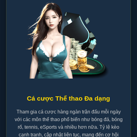
Cá cược Thể thao Đa dạng
Tham gia cá cược hàng ngàn trận đấu mỗi ngày
với các môn thể thao phổ biến như bóng đá, bóng
rổ, tennis, eSports và nhiều hơn nữa. Tỷ lệ kèo
cạnh tranh, cập nhật liên tục, mang đến cơ hội