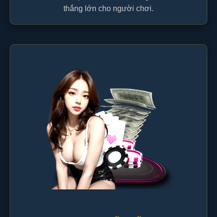
thắng lớn cho người chơi.