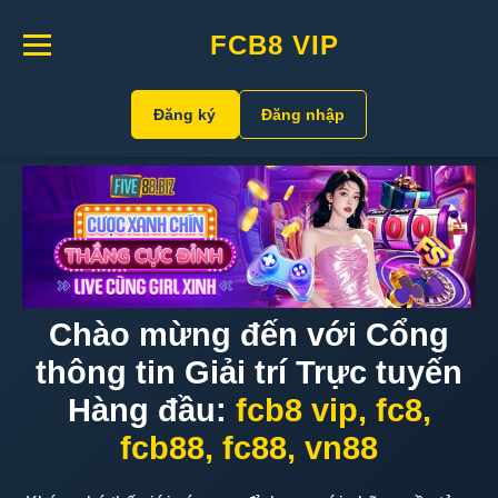
FCB8 VIP
Đăng ký
Đăng nhập
Chào mừng đến với Cổng
thông tin Giải trí Trực tuyến
Hàng đầu:
fcb8 vip, fc8,
fcb88, fc88, vn88