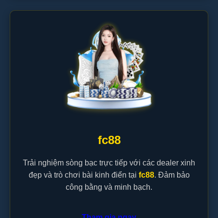
fc88
Trải nghiệm sòng bạc trực tiếp với các dealer xinh
đẹp và trò chơi bài kinh điển tại
fc88
. Đảm bảo
công bằng và minh bạch.
Tham gia ngay