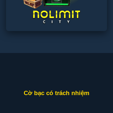
Cờ bạc có trách nhiệm