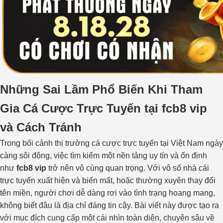
Những Sai Lầm Phổ Biến Khi Tham
Gia Cá Cược Trực Tuyến tại fcb8 vip
và Cách Tránh
Trong bối cảnh thị trường cá cược trực tuyến tại Việt Nam ngày
càng sôi động, việc tìm kiếm một nền tảng uy tín và ổn định
như
fcb8 vip
trở nên vô cùng quan trọng. Với vô số nhà cái
trực tuyến xuất hiện và biến mất, hoặc thường xuyên thay đổi
tên miền, người chơi dễ dàng rơi vào tình trạng hoang mang,
không biết đâu là địa chỉ đáng tin cậy. Bài viết này được tạo ra
với mục đích cung cấp một cái nhìn toàn diện, chuyên sâu về