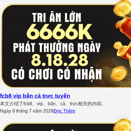
fcb8 vip bắn cá trực tuyến
本文介绍了fcb8、vip、bắn、cá、trực相关的内容。
Ngày 9 tháng 7 năm 2026
Đọc Thêm