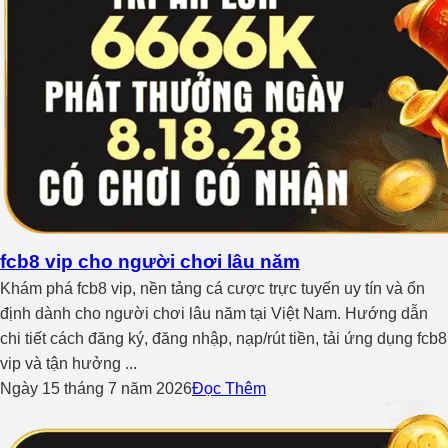
fcb8 vip cho người chơi lâu năm
Khám phá fcb8 vip, nền tảng cá cược trực tuyến uy tín và ổn
định dành cho người chơi lâu năm tại Việt Nam. Hướng dẫn
chi tiết cách đăng ký, đăng nhập, nạp/rút tiền, tải ứng dụng fcb8
vip và tận hưởng ...
Ngày 15 tháng 7 năm 2026
Đọc Thêm