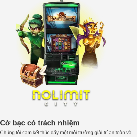
Cờ bạc có trách nhiệm
Chúng tôi cam kết thúc đẩy một môi trường giải trí an toàn và