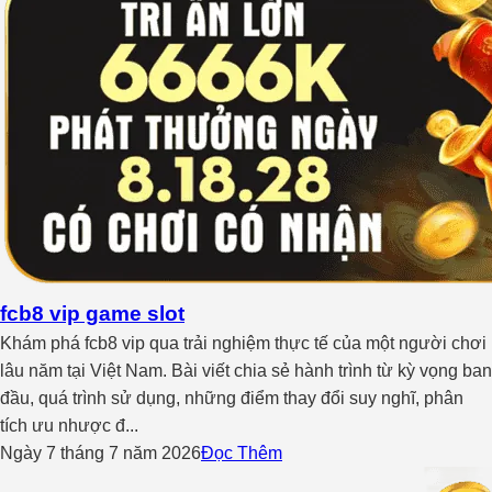
fcb8 vip game slot
Khám phá fcb8 vip qua trải nghiệm thực tế của một người chơi
lâu năm tại Việt Nam. Bài viết chia sẻ hành trình từ kỳ vọng ban
đầu, quá trình sử dụng, những điểm thay đổi suy nghĩ, phân
tích ưu nhược đ...
Ngày 7 tháng 7 năm 2026
Đọc Thêm