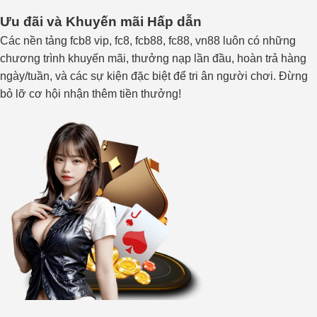
Ưu đãi và Khuyến mãi Hấp dẫn
Các nền tảng
fcb8 vip, fc8, fcb88, fc88, vn88
luôn có những
chương trình khuyến mãi, thưởng nạp lần đầu, hoàn trả hàng
ngày/tuần, và các sự kiện đặc biệt để tri ân người chơi. Đừng
bỏ lỡ cơ hội nhận thêm tiền thưởng!