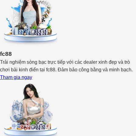
fc88
Trải nghiệm sòng bạc trực tiếp với các dealer xinh đẹp và trò
chơi bài kinh điển tại
fc88
. Đảm bảo công bằng và minh bạch.
Tham gia ngay