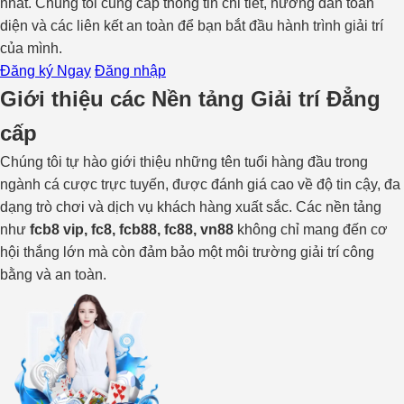
nhất. Chúng tôi cung cấp thông tin chi tiết, hướng dẫn toàn
diện và các liên kết an toàn để bạn bắt đầu hành trình giải trí
của mình.
Đăng ký Ngay
Đăng nhập
Giới thiệu các Nền tảng Giải trí Đẳng
cấp
Chúng tôi tự hào giới thiệu những tên tuổi hàng đầu trong
ngành cá cược trực tuyến, được đánh giá cao về độ tin cậy, đa
dạng trò chơi và dịch vụ khách hàng xuất sắc. Các nền tảng
như
fcb8 vip, fc8, fcb88, fc88, vn88
không chỉ mang đến cơ
hội thắng lớn mà còn đảm bảo một môi trường giải trí công
bằng và an toàn.