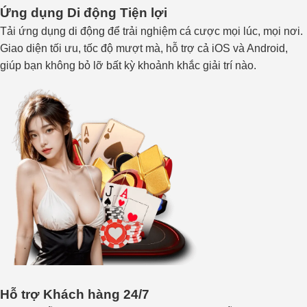
Ứng dụng Di động Tiện lợi
Tải ứng dụng di động để trải nghiệm cá cược mọi lúc, mọi nơi.
Giao diện tối ưu, tốc độ mượt mà, hỗ trợ cả iOS và Android,
giúp bạn không bỏ lỡ bất kỳ khoảnh khắc giải trí nào.
Hỗ trợ Khách hàng 24/7