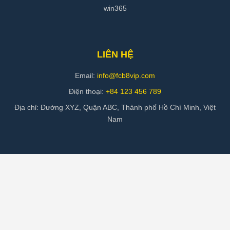
win365
LIÊN HỆ
Email:
info@fcb8vip.com
Điện thoại:
+84 123 456 789
Địa chỉ: Đường XYZ, Quận ABC, Thành phố Hồ Chí Minh, Việt
Nam