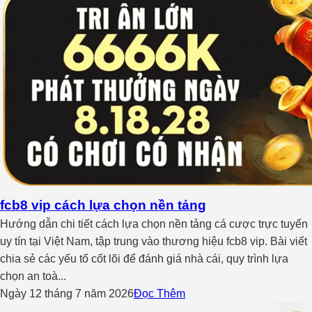
fcb8 vip cách lựa chọn nền tảng
Hướng dẫn chi tiết cách lựa chọn nền tảng cá cược trực tuyến
uy tín tại Việt Nam, tập trung vào thương hiệu fcb8 vip. Bài viết
chia sẻ các yếu tố cốt lõi để đánh giá nhà cái, quy trình lựa
chọn an toà...
Ngày 12 tháng 7 năm 2026
Đọc Thêm