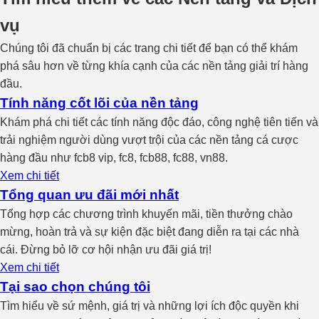
vụ
Chúng tôi đã chuẩn bị các trang chi tiết để bạn có thể khám
phá sâu hơn về từng khía cạnh của các nền tảng giải trí hàng
đầu.
Tính năng cốt lõi của nền tảng
Khám phá chi tiết các tính năng độc đáo, công nghệ tiên tiến và
trải nghiệm người dùng vượt trội của các nền tảng cá cược
hàng đầu như fcb8 vip, fc8, fcb88, fc88, vn88.
Xem chi tiết
Tổng quan ưu đãi mới nhất
Tổng hợp các chương trình khuyến mãi, tiền thưởng chào
mừng, hoàn trả và sự kiện đặc biệt đang diễn ra tại các nhà
cái. Đừng bỏ lỡ cơ hội nhận ưu đãi giá trị!
Xem chi tiết
Tại sao chọn chúng tôi
Tìm hiểu về sứ mệnh, giá trị và những lợi ích độc quyền khi