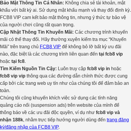
Bảo Mật Thông Tin Cá Nhân:
Không chia sẻ tài khoản, mật
khẩu với bất kỳ ai. Sử dụng mật khẩu mạnh và thay đổi định kỳ.
FCB8 VIP cam kết bảo mật thông tin, nhưng ý thức tự bảo vệ
của người chơi cũng rất quan trọng.
Cập Nhật Thông Tin Khuyến Mãi:
Các chương trình khuyến
mãi có thể thay đổi. Hãy thường xuyên kiểm tra mục “Khuyến
Mãi” trên trang chủ
FCB8 VIP
để không bỏ lỡ bất kỳ ưu đãi
nào, đặc biệt là các chương trình liên quan đến
tại fcb8 vip
hoặc
tại fc8
.
Tìm Kiếm Nguồn Tin Cậy:
Luôn truy cập
fcb8 vip in
hoặc
fcb8 vip vip
thông qua các đường dẫn chính thức được cung
cấp bởi các trang web uy tín như của chúng tôi để đảm bảo an
toàn.
Chúng tôi cũng khuyến khích việc sử dụng các tính năng
quảng cáo nổi (suspension ads) trên website của mình để
thông báo về các ưu đãi độc quyền, ví dụ như
fcb8 vip và
nhận 188k
, nhằm trực tiếp hướng người dùng đến
trang đăng
ký/đăng nhập của FCB8 VIP
.