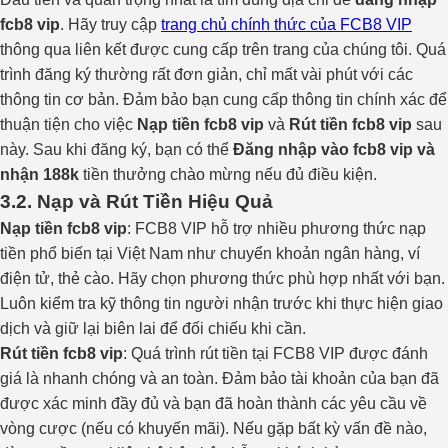
fcb8 vip
. Hãy truy cập
trang chủ chính thức của FCB8 VIP
thông qua liên kết được cung cấp trên trang của chúng tôi. Quá
trình đăng ký thường rất đơn giản, chỉ mất vài phút với các
thông tin cơ bản. Đảm bảo bạn cung cấp thông tin chính xác để
thuận tiện cho việc
Nạp tiền fcb8 vip
và
Rút tiền fcb8 vip
sau
này. Sau khi đăng ký, bạn có thể
Đăng nhập vào fcb8 vip và
nhận 188k
tiền thưởng chào mừng nếu đủ điều kiện.
3.2. Nạp và Rút Tiền Hiệu Quả
Nạp tiền fcb8 vip
: FCB8 VIP hỗ trợ nhiều phương thức nạp
tiền phổ biến tại Việt Nam như chuyển khoản ngân hàng, ví
điện tử, thẻ cào. Hãy chọn phương thức phù hợp nhất với bạn.
Luôn kiểm tra kỹ thông tin người nhận trước khi thực hiện giao
dịch và giữ lại biên lai để đối chiếu khi cần.
Rút tiền fcb8 vip
: Quá trình rút tiền tại FCB8 VIP được đánh
giá là nhanh chóng và an toàn. Đảm bảo tài khoản của bạn đã
được xác minh đầy đủ và bạn đã hoàn thành các yêu cầu về
vòng cược (nếu có khuyến mãi). Nếu gặp bất kỳ vấn đề nào,