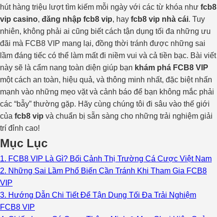
hút hàng triệu lượt tìm kiếm mỗi ngày với các từ khóa như
fcb8
vip casino
,
đăng nhập fcb8 vip
, hay
fcb8 vip nhà cái
. Tuy
nhiên, không phải ai cũng biết cách tận dụng tối đa những ưu
đãi mà FCB8 VIP mang lại, đồng thời tránh được những sai
lầm đáng tiếc có thể làm mất đi niềm vui và cả tiền bạc. Bài viết
này sẽ là cẩm nang toàn diện giúp bạn
khám phá FCB8 VIP
một cách an toàn, hiệu quả, và thông minh nhất, đặc biệt nhấn
mạnh vào những mẹo vặt và cảnh báo để bạn không mắc phải
các “bẫy” thường gặp. Hãy cùng chúng tôi đi sâu vào thế giới
của
fcb8 vip
và chuẩn bị sẵn sàng cho những trải nghiệm giải
trí đỉnh cao!
Mục Lục
1. FCB8 VIP Là Gì? Bối Cảnh Thị Trường Cá Cược Việt Nam
2. Những Sai Lầm Phổ Biến Cần Tránh Khi Tham Gia FCB8
VIP
3. Hướng Dẫn Chi Tiết Để Tận Dụng Tối Đa Trải Nghiệm
FCB8 VIP