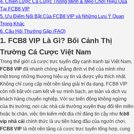
4. Chiến Lược Cá Cược Thông Minh & Mẹo Chơi Hiệu Quả
Tại FCB8 VIP
5. Ưu Điểm Nổi Bật Của FCB8 VIP và Những Lưu Ý Quan
Trọng Khác
6. Câu Hỏi Thường Gặp (FAQ)
1. FCB8 VIP Là Gì? Bối Cảnh Thị
Trường Cá Cược Việt Nam
Trong thế giới cá cược trực tuyến đầy cạnh tranh tại Việt Nam,
FCB8 VIP
đã nhanh chóng khẳng định vị thế của mình như
một trong những thương hiệu uy tín và được yêu thích nhất.
Không chỉ cung cấp một nền tảng giải trí đa dạng, FCB8 VIP
còn nổi bật với cam kết về sự minh bạch, an toàn và dịch vụ
khách hàng chuyên nghiệp. Với sự biến động không ngừng
của thị trường, nơi các nhà cái thường xuyên thay đổi tên miền
hoặc bị chặn, việc tìm kiếm một địa chỉ đáng tin cậy như
fcb8
vip nhà cái
chính thức là ưu tiên hàng đầu của người chơi.
FCB8 VIP
là một nền tảng cá cược trực tuyến tổng hợp, cung