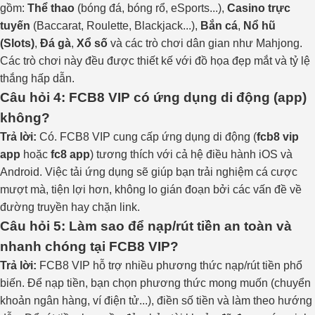
gồm:
Thể thao
(bóng đá, bóng rổ, eSports...),
Casino trực
tuyến
(Baccarat, Roulette, Blackjack...),
Bắn cá
,
Nổ hũ
(Slots)
,
Đá gà
,
Xổ số
và các trò chơi dân gian như Mahjong.
Các trò chơi này đều được thiết kế với đồ họa đẹp mắt và tỷ lệ
thắng hấp dẫn.
Câu hỏi 4: FCB8 VIP có ứng dụng di động (app)
không?
Trả lời:
Có. FCB8 VIP cung cấp ứng dụng di động (
fcb8 vip
app
hoặc
fc8 app
) tương thích với cả hệ điều hành iOS và
Android. Việc tải ứng dụng sẽ giúp bạn trải nghiệm cá cược
mượt mà, tiện lợi hơn, không lo gián đoạn bởi các vấn đề về
đường truyền hay chặn link.
Câu hỏi 5: Làm sao để nạp/rút tiền an toàn và
nhanh chóng tại FCB8 VIP?
Trả lời:
FCB8 VIP hỗ trợ nhiều phương thức nạp/rút tiền phổ
biến. Để nạp tiền, bạn chọn phương thức mong muốn (chuyển
khoản ngân hàng, ví điện tử...), điền số tiền và làm theo hướng