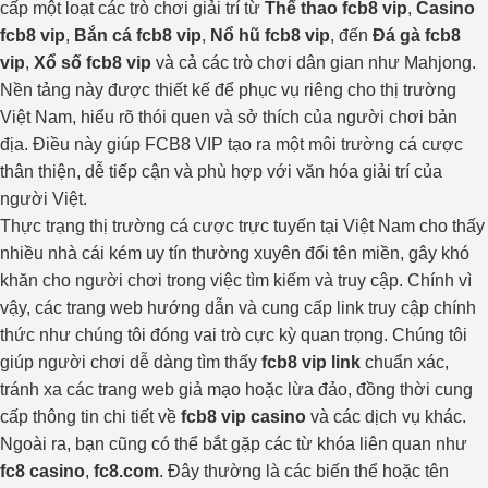
cấp một loạt các trò chơi giải trí từ
Thể thao fcb8 vip
,
Casino
fcb8 vip
,
Bắn cá fcb8 vip
,
Nổ hũ fcb8 vip
, đến
Đá gà fcb8
vip
,
Xổ số fcb8 vip
và cả các trò chơi dân gian như Mahjong.
Nền tảng này được thiết kế để phục vụ riêng cho thị trường
Việt Nam, hiểu rõ thói quen và sở thích của người chơi bản
địa. Điều này giúp FCB8 VIP tạo ra một môi trường cá cược
thân thiện, dễ tiếp cận và phù hợp với văn hóa giải trí của
người Việt.
Thực trạng thị trường cá cược trực tuyến tại Việt Nam cho thấy
nhiều nhà cái kém uy tín thường xuyên đổi tên miền, gây khó
khăn cho người chơi trong việc tìm kiếm và truy cập. Chính vì
vậy, các trang web hướng dẫn và cung cấp link truy cập chính
thức như chúng tôi đóng vai trò cực kỳ quan trọng. Chúng tôi
giúp người chơi dễ dàng tìm thấy
fcb8 vip link
chuẩn xác,
tránh xa các trang web giả mạo hoặc lừa đảo, đồng thời cung
cấp thông tin chi tiết về
fcb8 vip casino
và các dịch vụ khác.
Ngoài ra, bạn cũng có thể bắt gặp các từ khóa liên quan như
fc8 casino
,
fc8.com
. Đây thường là các biến thể hoặc tên