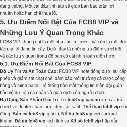
đang thắng. Một cái đầu tỉnh táo sẽ giúp bạn bảo toàn lợi
nhuận hoặc hạn chế thua lỗ.
5. Ưu Điểm Nổi Bật Của FCB8 VIP và
Những Lưu Ý Quan Trọng Khác
FCB8 VIP không chỉ là một nhà cái cá cược, mà còn là một đối
tác giải trí đáng tin cậy. Dưới đây là những ưu điểm vượt trội
và các lưu ý quan trọng để bạn có cái nhìn toàn diện hơn:
5.1. Ưu Điểm Nổi Bật Của FCB8 VIP
Độ Uy Tín và An Toàn Cao:
FCB8 VIP hoạt động dưới sự cấp
phép và giám sát chặt chẽ, đảm bảo môi trường cá cược công
bằng và minh bạch. Hệ thống bảo mật thông tin hiện đại giúp
bảo vệ dữ liệu cá nhân và giao dịch của người chơi.
Đa Dạng Sản Phẩm Giải Trí:
Từ
fcb8 vip casino
với các trò
chơi live dealer chân thực, đến các sảnh
Thể thao fcb8 vip
sôi
động,
Bắn cá fcb8 vip
giải trí,
Nổ hũ fcb8 vip
với Jackpot
khủng,
Đá gà fcb8 vip
kịch tính và
Xổ số fcb8 vip
hấp dẫn,