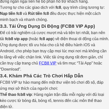
đừng ngần ngại liên hệ bộ phận hỗ trợ khách hàng.
Tương tự cho các giao dịch với
fc8
, quy trình cũng tương tự:
Nạp tiền fc8
và
Rút tiền fc8
đều được thực hiện một cách
minh bạch và nhanh chóng.
3.3. Tải Ứng Dụng Di Động (FCB8 VIP App)
Để có trải nghiệm cá cược mượt mà và tiện lợi nhất, bạn nên
tải
fcb8 vip app
(hoặc
fc8 app
) về điện thoại di động của mình.
Ứng dụng được tối ưu hóa cho cả hệ điều hành iOS và
Android, cho phép bạn truy cập mọi lúc mọi nơi mà không cần
lo lắng về việc chặn link. Việc tải ứng dụng rất đơn giản, chỉ
cần truy cập trang chủ
FCB8 VIP
và tìm mục “Tải App” hoặc
“Download”.
3.4. Khám Phá Các Trò Chơi Hấp Dẫn
FCB8 VIP tự hào mang đến một thư viện trò chơi đồ sộ, đáp
ứng mọi sở thích của người chơi:
Thể thao fcb8 vip
: Hàng ngàn trận đấu mỗi ngày với đủ loại
kèo cược từ bóng đá, bóng rổ, tennis đến các môn thể thao
điện tử.