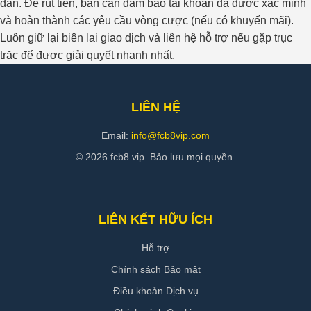
dẫn. Để rút tiền, bạn cần đảm bảo tài khoản đã được xác minh
và hoàn thành các yêu cầu vòng cược (nếu có khuyến mãi).
Luôn giữ lại biên lai giao dịch và liên hệ hỗ trợ nếu gặp trục
trặc để được giải quyết nhanh nhất.
LIÊN HỆ
Email:
info@fcb8vip.com
© 2026 fcb8 vip. Bảo lưu mọi quyền.
LIÊN KẾT HỮU ÍCH
Hỗ trợ
Chính sách Bảo mật
Điều khoản Dịch vụ