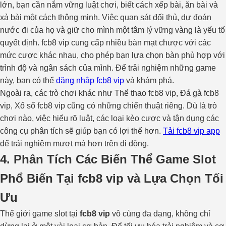
lớn, bạn cần nắm vững luật chơi, biết cách xếp bài, ăn bài và
xả bài một cách thông minh. Việc quan sát đối thủ, dự đoán
nước đi của họ và giữ cho mình một tâm lý vững vàng là yếu tố
quyết định. fcb8 vip cung cấp nhiều bàn mạt chược với các
mức cược khác nhau, cho phép bạn lựa chọn bàn phù hợp với
trình độ và ngân sách của mình. Để trải nghiệm những game
này, bạn có thể
đăng nhập fcb8 vip
và khám phá.
Ngoài ra, các trò chơi khác như Thể thao fcb8 vip, Đá gà fcb8
vip, Xổ số fcb8 vip cũng có những chiến thuật riêng. Dù là trò
chơi nào, việc hiểu rõ luật, các loại kèo cược và tận dụng các
công cụ phân tích sẽ giúp bạn có lợi thế hơn.
Tải fcb8 vip app
để trải nghiệm mượt mà hơn trên di động.
4. Phân Tích Các Biến Thể Game Slot
Phổ Biến Tại fcb8 vip và Lựa Chọn Tối
Ưu
Thế giới game slot tại
fcb8 vip
vô cùng đa dạng, không chỉ