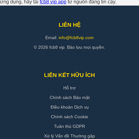
ứng dụng, hãy tải
fcb8 vip app
từ nguồn đáng tin cậy.
LIÊN HỆ
Email:
info@fcb8vip.com
© 2026 fcb8 vip. Bảo lưu mọi quyền.
LIÊN KẾT HỮU ÍCH
Hỗ trợ
Chính sách Bảo mật
Điều khoản Dịch vụ
Chính sách Cookie
Tuân thủ GDPR
Xử lý Vấn đề Thường gặp