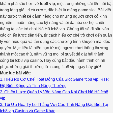
khám phá sâu hơn về
fcb8 vip
, một trong những cái tên nổi bật
trong làng giải trí cá cược, đặc biệt là mảng game slot. Bài viết
này được thiết kế dành riêng cho những người chơi có kinh
nghiệm, muốn nâng cao kỹ năng và tối đa hóa cơ hội chiến
thắng tại các trò chơi Nổ Hũ fcb8 vip. Chúng tôi sẽ đi sâu vào
các chiến lược tiên tiến, từ cách hiểu cơ chế trò chơi đến quản
lý vốn hiệu quả và tận dụng các chương trình khuyến mãi độc
quyền. Mục tiêu là biến bạn từ một người chơi thông thường
thành một cao thủ, nắm vững mọi bí quyết để gặt hái thành
công tại fcb8 vip casino. Hãy cùng bắt đầu hành trình chinh
phục những giải thưởng lớn cùng fcb8 vip ngay bây giờ!
Mục lục bài viết:
1. Hiểu Rõ Cơ Chế Hoạt Động Của Slot Game fcb8 vip: RTP,
Độ Biến Động và Tính Năng Thưởng
2. Chiến Lược Quản Lý Vốn Nâng Cao Khi Chơi Nổ Hũ fcb8
vip
3. Tối Ưu Hóa Tỷ Lệ Thắng Với Các Tính Năng Đặc Biệt Tại
fcb8 vip Casino và Game Khác