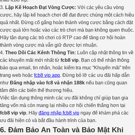
3.
Lập Kế Hoạch Đạt Vòng Cược:
Với các yêu cầu vòng
cược, hãy lập kế hoạch chơi để đạt được chúng một cách hiệu
quả nhất. Đừng cố gắng hoàn thành vòng cược bằng cách đặt
cược quá lớn hoặc vào các trò chơi mà bạn không quen thuộc.
Hãy tận dụng các trò chơi có RTP cao để tăng cơ hội hoàn
thành vòng cược mà vẫn giữ được lợi nhuận.
4.
Theo Dõi Các Kênh Thông Tin:
Luôn cập nhật thông tin về
các khuyến mãi mới nhất từ
fcb8 vip
. Bạn có thể nhận thông
báo qua email, tin nhắn, hoặc kiểm tra mục “Khuyến mãi” trên
trang web hoặc
fcb8 vip app
. Đừng bỏ lỡ các ưu đãi hấp dẫn
như
Đăng nhập vào fc8 và nhận 188k
nếu bạn cũng quan
tâm đến các biến thể thương hiệu.
Việc tận dụng thông minh các ưu đãi không chỉ giúp bạn gia
tăng vốn mà còn mang lại nhiều cơ hội chiến thắng hơn tại
fcb8 vip vip
. Hãy
đăng nhập fcb8 vip
ngay để khám phá các
ưu đãi hiện có và bắt đầu hành trình của bạn.
6. Đảm Bảo An Toàn và Bảo Mật Khi