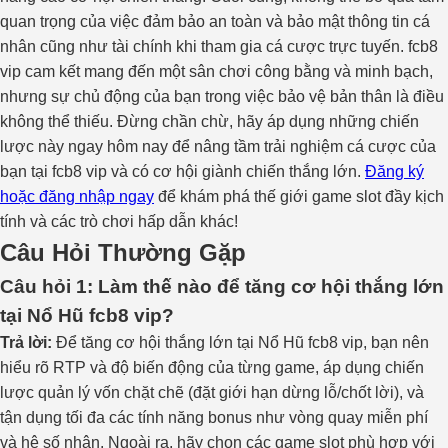
quan trọng của việc đảm bảo an toàn và bảo mật thông tin cá
nhân cũng như tài chính khi tham gia cá cược trực tuyến. fcb8
vip cam kết mang đến một sân chơi công bằng và minh bạch,
nhưng sự chủ động của bạn trong việc bảo vệ bản thân là điều
không thể thiếu. Đừng chần chừ, hãy áp dụng những chiến
lược này ngay hôm nay để nâng tầm trải nghiệm cá cược của
bạn tại fcb8 vip và có cơ hội giành chiến thắng lớn.
Đăng ký
hoặc đăng nhập ngay
để khám phá thế giới game slot đầy kịch
tính và các trò chơi hấp dẫn khác!
Câu Hỏi Thường Gặp
Câu hỏi 1: Làm thế nào để tăng cơ hội thắng lớn
tại Nổ Hũ fcb8 vip?
Trả lời:
Để tăng cơ hội thắng lớn tại Nổ Hũ fcb8 vip, bạn nên
hiểu rõ RTP và độ biến động của từng game, áp dụng chiến
lược quản lý vốn chặt chẽ (đặt giới hạn dừng lỗ/chốt lời), và
tận dụng tối đa các tính năng bonus như vòng quay miễn phí
và hệ số nhân. Ngoài ra, hãy chọn các game slot phù hợp với