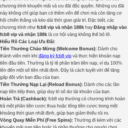
chương trình khuyến mãi và ưu đãi độc quyền. Những ưu đãi
này không chỉ giúp bạn có thêm vốn để chơi mà còn tăng cơ
hội chiến thắng và kéo dài thời gian giải trí. Đặc biệt, các
chương trình như
fcb8 vip và nhận 188k
hay
Đăng nhập vào
fcb8 vip và nhận 188k
là cơ hội vàng không thể bỏ lỡ.
Hiểu Rõ Các Loại Ưu Đãi:
Tiền Thưởng Chào Mừng (Welcome Bonus):
Dành cho
thành viên mới khi
đăng ký fcb8 vip
và thực hiện khoản nạp
tiền đầu tiên. Thường là tỷ lệ phần trăm tiền nạp, ví dụ 100%
lên đến một số tiền nhất định. Đây là cách tuyệt vời để tăng
gấp đôi vốn ban đầu của bạn.
Tiền Thưởng Nạp Lại (Reload Bonus):
Dành cho các lần
nạp tiền tiếp theo, giúp duy trì số dư tài khoản của bạn.
Hoàn Trả (Cashback):
fcb8 vip thường có chương trình hoàn
trả một phần tiền cược thua hoặc tổng tiền cược trong một
khoảng thời gian nhất định, giúp bạn giảm thiểu rủi ro.
Vòng Quay Miễn Phí (Free Spins):
Thường đi kèm với các
khuyến mãi nạp tiền hoặc là phần thưởng cho người chơi