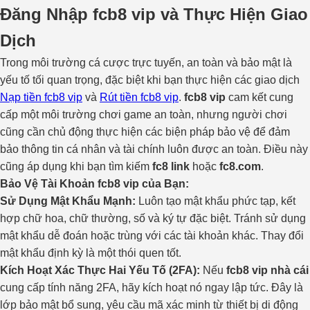
Đăng Nhập fcb8 vip và Thực Hiện Giao
Dịch
Trong môi trường cá cược trực tuyến, an toàn và bảo mật là
yếu tố tối quan trọng, đặc biệt khi bạn thực hiện các giao dịch
Nạp tiền fcb8 vip
và
Rút tiền fcb8 vip
.
fcb8 vip
cam kết cung
cấp một môi trường chơi game an toàn, nhưng người chơi
cũng cần chủ động thực hiện các biện pháp bảo vệ để đảm
bảo thông tin cá nhân và tài chính luôn được an toàn. Điều này
cũng áp dụng khi bạn tìm kiếm
fc8 link
hoặc
fc8.com
.
Bảo Vệ Tài Khoản fcb8 vip của Bạn:
Sử Dụng Mật Khẩu Mạnh:
Luôn tạo mật khẩu phức tạp, kết
hợp chữ hoa, chữ thường, số và ký tự đặc biệt. Tránh sử dụng
mật khẩu dễ đoán hoặc trùng với các tài khoản khác. Thay đổi
mật khẩu định kỳ là một thói quen tốt.
Kích Hoạt Xác Thực Hai Yếu Tố (2FA):
Nếu
fcb8 vip nhà cái
cung cấp tính năng 2FA, hãy kích hoạt nó ngay lập tức. Đây là
lớp bảo mật bổ sung, yêu cầu mã xác minh từ thiết bị di động