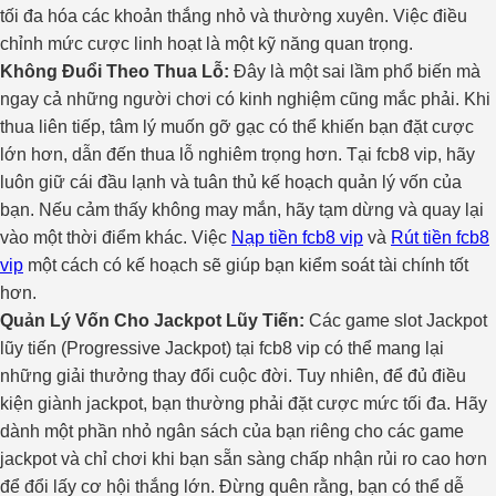
tối đa hóa các khoản thắng nhỏ và thường xuyên. Việc điều
chỉnh mức cược linh hoạt là một kỹ năng quan trọng.
Không Đuổi Theo Thua Lỗ:
Đây là một sai lầm phổ biến mà
ngay cả những người chơi có kinh nghiệm cũng mắc phải. Khi
thua liên tiếp, tâm lý muốn gỡ gạc có thể khiến bạn đặt cược
lớn hơn, dẫn đến thua lỗ nghiêm trọng hơn. Tại fcb8 vip, hãy
luôn giữ cái đầu lạnh và tuân thủ kế hoạch quản lý vốn của
bạn. Nếu cảm thấy không may mắn, hãy tạm dừng và quay lại
vào một thời điểm khác. Việc
Nạp tiền fcb8 vip
và
Rút tiền fcb8
vip
một cách có kế hoạch sẽ giúp bạn kiểm soát tài chính tốt
hơn.
Quản Lý Vốn Cho Jackpot Lũy Tiến:
Các game slot Jackpot
lũy tiến (Progressive Jackpot) tại fcb8 vip có thể mang lại
những giải thưởng thay đổi cuộc đời. Tuy nhiên, để đủ điều
kiện giành jackpot, bạn thường phải đặt cược mức tối đa. Hãy
dành một phần nhỏ ngân sách của bạn riêng cho các game
jackpot và chỉ chơi khi bạn sẵn sàng chấp nhận rủi ro cao hơn
để đổi lấy cơ hội thắng lớn. Đừng quên rằng, bạn có thể dễ