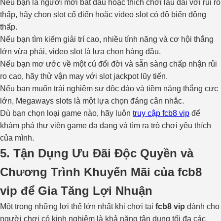
Nếu bạn là người mới bắt đầu hoặc thích chơi lâu dài với rủi ro
thấp, hãy chọn slot cổ điển hoặc video slot có độ biến động
thấp.
Nếu bạn tìm kiếm giải trí cao, nhiều tính năng và cơ hội thắng
lớn vừa phải, video slot là lựa chọn hàng đầu.
Nếu bạn mơ ước về một cú đổi đời và sẵn sàng chấp nhận rủi
ro cao, hãy thử vận may với slot jackpot lũy tiến.
Nếu bạn muốn trải nghiệm sự độc đáo và tiềm năng thắng cực
lớn, Megaways slots là một lựa chọn đáng cân nhắc.
Dù bạn chọn loại game nào, hãy luôn
truy cập fcb8 vip
để
khám phá thư viện game đa dạng và tìm ra trò chơi yêu thích
của mình.
5. Tận Dụng Ưu Đãi Độc Quyền và
Chương Trình Khuyến Mãi của fcb8
vip để Gia Tăng Lợi Nhuận
Một trong những lợi thế lớn nhất khi chơi tại
fcb8 vip
dành cho
người chơi có kinh nghiệm là khả năng tận dụng tối đa các