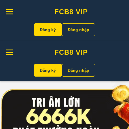
FCB8 VIP
Đăng ký
Đăng nhập
FCB8 VIP
Đăng ký
Đăng nhập