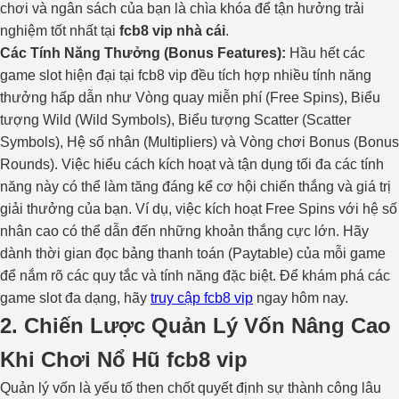
chơi và ngân sách của bạn là chìa khóa để tận hưởng trải
nghiệm tốt nhất tại
fcb8 vip nhà cái
.
Các Tính Năng Thưởng (Bonus Features):
Hầu hết các
game slot hiện đại tại fcb8 vip đều tích hợp nhiều tính năng
thưởng hấp dẫn như Vòng quay miễn phí (Free Spins), Biểu
tượng Wild (Wild Symbols), Biểu tượng Scatter (Scatter
Symbols), Hệ số nhân (Multipliers) và Vòng chơi Bonus (Bonus
Rounds). Việc hiểu cách kích hoạt và tận dụng tối đa các tính
năng này có thể làm tăng đáng kể cơ hội chiến thắng và giá trị
giải thưởng của bạn. Ví dụ, việc kích hoạt Free Spins với hệ số
nhân cao có thể dẫn đến những khoản thắng cực lớn. Hãy
dành thời gian đọc bảng thanh toán (Paytable) của mỗi game
để nắm rõ các quy tắc và tính năng đặc biệt. Để khám phá các
game slot đa dạng, hãy
truy cập fcb8 vip
ngay hôm nay.
2. Chiến Lược Quản Lý Vốn Nâng Cao
Khi Chơi Nổ Hũ fcb8 vip
Quản lý vốn là yếu tố then chốt quyết định sự thành công lâu