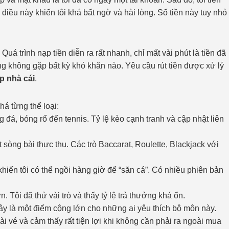
điều này khiến tôi khá bất ngờ và hài lòng. Số tiền này tuy nhỏ
á trình nạp tiền diễn ra rất nhanh, chỉ mất vài phút là tiền đã
ũng không gặp bất kỳ khó khăn nào. Yêu cầu rút tiền được xử lý
ip nhà cái
.
há từng thể loại:
ng đá, bóng rổ đến tennis. Tỷ lệ kèo cạnh tranh và cập nhật liên
sòng bài thực thụ. Các trò Baccarat, Roulette, Blackjack với
hiến tôi có thể ngồi hàng giờ để “săn cá”. Có nhiều phiên bản
. Tôi đã thử vài trò và thấy tỷ lệ trả thưởng khá ổn.
 Đây là một điểm cộng lớn cho những ai yêu thích bộ môn này.
vài vé và cảm thấy rất tiện lợi khi không cần phải ra ngoài mua