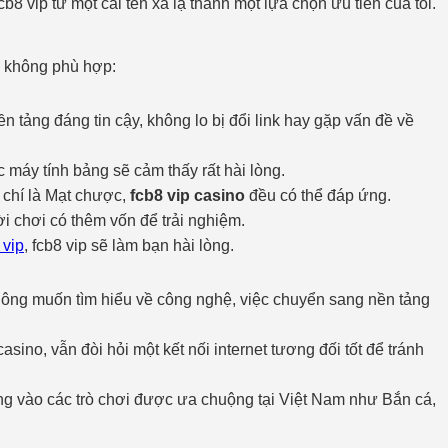
8 vip từ một cái tên xa lạ thành một lựa chọn ưu tiên của tôi.
 không phù hợp:
 tảng đáng tin cậy, không lo bị đổi link hay gặp vấn đề về
c máy tính bảng sẽ cảm thấy rất hài lòng.
 chí là Mạt chược,
fcb8 vip casino
đều có thể đáp ứng.
ời chơi có thêm vốn để trải nghiệm.
 vip
, fcb8 vip sẽ làm bạn hài lòng.
không muốn tìm hiểu về công nghệ, việc chuyển sang nền tảng
casino, vẫn đòi hỏi một kết nối internet tương đối tốt để tránh
rọng vào các trò chơi được ưa chuộng tại Việt Nam như Bắn cá,