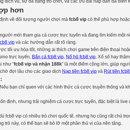
 dịch vụ, sự đa dạng trò chơi, và các ưu đãi hấp dẫn đã biến fcb
hợp hơn
n định về đối tượng người chơi mà
fcb8 vip
có thể phù hợp hoặc
 người mới tham gia cá cược trực tuyến và đang tìm kiếm một nền
cb8 vip
và các hướng dẫn rất rõ ràng.
ợc tối ưu hóa tốt, những ai thích chơi game trên điện thoại hoặ
sino trực tuyến,
Bắn cá fcb8 vip
,
Nổ hũ fcb8 vip
, Xổ số hay thậm
i như “
fcb8 vip và nhận 188k
” là một điểm cộng lớn, giúp ngư
chờ đợi lâu cho các giao dịch
Nạp tiền fcb8 vip
và
Rút tiền fcb8
:
 Nếu bạn chỉ quen với các hình thức cá cược truyền thống và 
 ổn định, nhưng trải nghiệm cá cược trực tuyến, đặc biệt là live 
dù fcb8 vip có nhiều trò chơi quốc tế, nhưng họ cũng rất chú t
trò này, có thể bạn sẽ bỏ lỡ một phần thú vị của nền tảng.