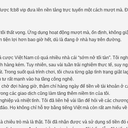
 được fcb8 vip đưa lên nền tảng trực tuyến một cách mượt mà. Đ
tôi thất vọng. Ứng dụng hoạt động mượt mà, ổn định, không giậ
 tiện lợi hơn bao giờ hết, dù là đang ở nhà hay trên đường.
cá cược Việt Nam có quá nhiều nhà cái “sớm nở tối tàn”. Tôi nghĩ
hàng kém. Tuy nhiên, sau vài tuần trải nghiệm thực tế, suy ngh
. Trong suốt quá trình chơi, tôi chưa từng gặp tình trạng giật la
 tư rất mạnh vào hạ tầng công nghệ.
ng chờ đợi hàng giờ, thậm chí hàng ngày để tiền về tài khoản ở 
ong các giao dịch cũng làm tăng thêm niềm tin của tôi.
nghiệp và nhiệt tình. Tôi đã liên hệ vài lần để hỏi về các chươn
đáo. Họ không chỉ hỗ trợ bằng tiếng Việt mà còn rất am hiểu về
 là chiêu trò mà là thật. Tôi đã nhận được và sử dụng số tiền đ