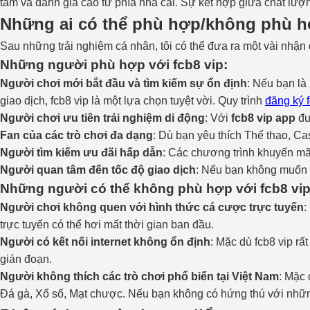
tâm và đánh giá cao từ phía nhà cái. Sự kết hợp giữa chất lượng
Những ai có thể phù hợp/không phù 
Sau những trải nghiệm cá nhân, tôi có thể đưa ra một vài nhậ
Những người phù hợp với fcb8 vip:
Người chơi mới bắt đầu và tìm kiếm sự ổn định
: Nếu bạn là
giao dịch, fcb8 vip là một lựa chọn tuyệt vời. Quy trình
đăng ký f
Người chơi ưu tiên trải nghiệm di động
: Với
fcb8 vip app
đư
Fan của các trò chơi đa dạng
: Dù bạn yêu thích Thể thao, Ca
Người tìm kiếm ưu đãi hấp dẫn
: Các chương trình khuyến mã
Người quan tâm đến tốc độ giao dịch
: Nếu bạn không muốn 
Những người có thể không phù hợp với fcb8 vip
Người chơi không quen với hình thức cá cược trực tuyến
:
trực tuyến có thể hơi mất thời gian ban đầu.
Người có kết nối internet không ổn định
: Mặc dù fcb8 vip rất
gián đoạn.
Người không thích các trò chơi phổ biến tại Việt Nam
: Mặc 
Đá gà, Xổ số, Mạt chược. Nếu bạn không có hứng thú với những 