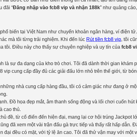
 đãi “
Đăng nhập vào fcb8 vip và nhận 188k
” như quảng cáo, 
phổ biến tại Việt Nam như chuyển khoản ngân hàng, ví điện tử. Qu
hác mà tôi từng trải nghiệm. Khi đến lúc
Rút tiền fcb8 vip
, tôi c
a tôi. Điều này cho thấy sự chuyên nghiệp và uy tín của
fcb8 v
h là sự đa dạng của kho trò chơi. Tôi đã dành thời gian khám p
b8 vip cung cấp đầy đủ các giải đấu lớn nhỏ trên thế giới, từ bó
 những nhà cung cấp hàng đầu, tôi có cảm giác như đang ở một 
ộng.
ạnh. Đồ họa đẹp mắt, âm thanh sống động và lối chơi cuốn hút k
à cao thủ.
hủ đề, từ cổ điển đến hiện đại, mang lại cơ hội trúng Jackpot lớn
cũng đã xem một vài trận đấu gà trực tiếp và thấy rất hấp dẫn.
ện đại đều có mặt, với tỷ lệ ăn cao. Tôi đã thử vận may với một 