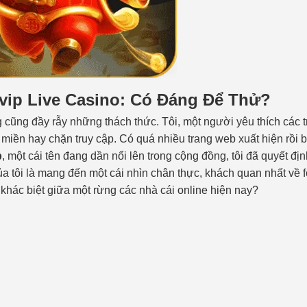
 vip Live Casino: Có Đáng Để Thử?
cũng đầy rẫy những thách thức. Tôi, một người yêu thích các tr
n miền hay chặn truy cập. Có quá nhiều trang web xuất hiện rồi b
p
, một cái tên đang dần nổi lên trong cộng đồng, tôi đã quyết đị
tôi là mang đến một cái nhìn chân thực, khách quan nhất về fcb8
 khác biệt giữa một rừng các nhà cái online hiện nay?