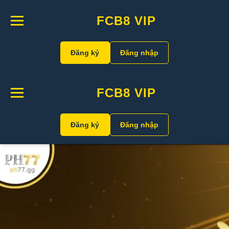
FCB8 VIP
Đăng ký
Đăng nhập
FCB8 VIP
Đăng ký
Đăng nhập