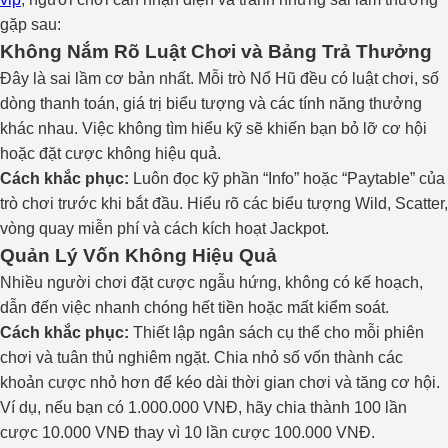
gặp sau:
Không Nắm Rõ Luật Chơi và Bảng Trả Thưởng
Đây là sai lầm cơ bản nhất. Mỗi trò Nổ Hũ đều có luật chơi, số
dòng thanh toán, giá trị biểu tượng và các tính năng thưởng
khác nhau. Việc không tìm hiểu kỹ sẽ khiến bạn bỏ lỡ cơ hội
hoặc đặt cược không hiệu quả.
Cách khắc phục:
Luôn đọc kỹ phần “Info” hoặc “Paytable” của
trò chơi trước khi bắt đầu. Hiểu rõ các biểu tượng Wild, Scatter,
vòng quay miễn phí và cách kích hoạt Jackpot.
Quản Lý Vốn Không Hiệu Quả
Nhiều người chơi đặt cược ngẫu hứng, không có kế hoạch,
dẫn đến việc nhanh chóng hết tiền hoặc mất kiểm soát.
Cách khắc phục:
Thiết lập ngân sách cụ thể cho mỗi phiên
chơi và tuân thủ nghiêm ngặt. Chia nhỏ số vốn thành các
khoản cược nhỏ hơn để kéo dài thời gian chơi và tăng cơ hội.
Ví dụ, nếu bạn có 1.000.000 VNĐ, hãy chia thành 100 lần
cược 10.000 VNĐ thay vì 10 lần cược 100.000 VNĐ.