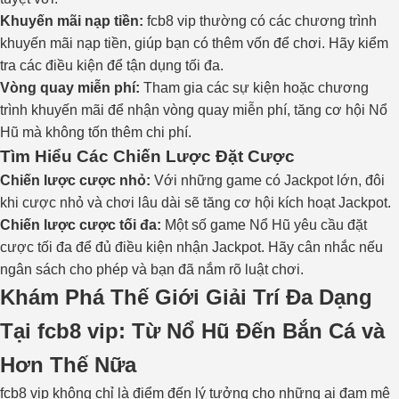
Khuyến mãi nạp tiền:
fcb8 vip thường có các chương trình
khuyến mãi nạp tiền, giúp bạn có thêm vốn để chơi. Hãy kiểm
tra các điều kiện để tận dụng tối đa.
Vòng quay miễn phí:
Tham gia các sự kiện hoặc chương
trình khuyến mãi để nhận vòng quay miễn phí, tăng cơ hội Nổ
Hũ mà không tốn thêm chi phí.
Tìm Hiểu Các Chiến Lược Đặt Cược
Chiến lược cược nhỏ:
Với những game có Jackpot lớn, đôi
khi cược nhỏ và chơi lâu dài sẽ tăng cơ hội kích hoạt Jackpot.
Chiến lược cược tối đa:
Một số game Nổ Hũ yêu cầu đặt
cược tối đa để đủ điều kiện nhận Jackpot. Hãy cân nhắc nếu
ngân sách cho phép và bạn đã nắm rõ luật chơi.
Khám Phá Thế Giới Giải Trí Đa Dạng
Tại fcb8 vip: Từ Nổ Hũ Đến Bắn Cá và
Hơn Thế Nữa
fcb8 vip không chỉ là điểm đến lý tưởng cho những ai đam mê