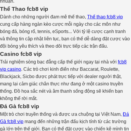
nhuận.
Thể Thao fcb8 vip
Dành cho những người đam mê thể thao,
Thể thao fcb8 vip
cung cấp hàng ngàn kèo cược mỗi ngày cho các môn như
bóng đá, bóng rổ, tennis, eSports... Với tỷ lệ cược cạnh tranh
và thông tin cập nhật liên tục, bạn có thể dễ dàng đặt cược vào
đội bóng yêu thích và theo dõi trực tiếp các trận đấu.
Casino fcb8 vip
Trải nghiệm sòng bạc đẳng cấp thế giới ngay tại nhà với
fcb8
vip casino
. Các trò chơi kinh điển như Baccarat, Roulette,
Blackjack, Sicbo được phát trực tiếp với dealer người thật,
mang lại cảm giác chân thực như đang ở một casino truyền
thống. Đồ họa sắc nét và âm thanh sống động sẽ khiến bạn
không thể rời mắt.
Đá Gà fcb8 vip
Một trò chơi truyền thống và được ưa chuộng tại Việt Nam,
Đá
Gà fcb8 vip
mang đến những trận đấu kịch tính từ các trường
gà lớn trên thế giới. Bạn có thể đặt cược vào chiến kê mình tin