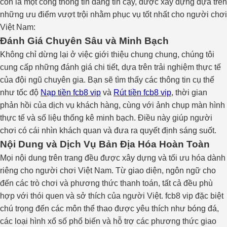
còn là một cổng thông tin đáng tin cậy, được xây dựng dựa trên
những ưu điểm vượt trội nhằm phục vụ tốt nhất cho người chơi
Việt Nam:
Đánh Giá Chuyên Sâu và Minh Bạch
Không chỉ dừng lại ở việc giới thiệu chung chung, chúng tôi
cung cấp những đánh giá chi tiết, dựa trên trải nghiệm thực tế
của đội ngũ chuyên gia. Bạn sẽ tìm thấy các thông tin cụ thể
như tốc độ
Nạp tiền fcb8 vip
và
Rút tiền fcb8 vip
, thời gian
phản hồi của dịch vụ khách hàng, cùng với ảnh chụp màn hình
thực tế và số liệu thống kê minh bạch. Điều này giúp người
chơi có cái nhìn khách quan và đưa ra quyết định sáng suốt.
Nội Dung và Dịch Vụ Bản Địa Hóa Hoàn Toàn
Mọi nội dung trên trang đều được xây dựng và tối ưu hóa dành
riêng cho người chơi Việt Nam. Từ giao diện, ngôn ngữ cho
đến các trò chơi và phương thức thanh toán, tất cả đều phù
hợp với thói quen và sở thích của người Việt. fcb8 vip đặc biệt
chú trọng đến các môn thể thao được yêu thích như bóng đá,
các loại hình xổ số phổ biến và hỗ trợ các phương thức giao