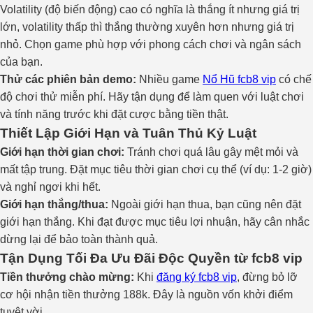
Volatility (độ biến động) cao có nghĩa là thắng ít nhưng giá trị
lớn, volatility thấp thì thắng thường xuyên hơn nhưng giá trị
nhỏ. Chọn game phù hợp với phong cách chơi và ngân sách
của bạn.
Thử các phiên bản demo:
Nhiều game
Nổ Hũ fcb8 vip
có chế
độ chơi thử miễn phí. Hãy tận dụng để làm quen với luật chơi
và tính năng trước khi đặt cược bằng tiền thật.
Thiết Lập Giới Hạn và Tuân Thủ Kỷ Luật
Giới hạn thời gian chơi:
Tránh chơi quá lâu gây mệt mỏi và
mất tập trung. Đặt mục tiêu thời gian chơi cụ thể (ví dụ: 1-2 giờ)
và nghỉ ngơi khi hết.
Giới hạn thắng/thua:
Ngoài giới hạn thua, bạn cũng nên đặt
giới hạn thắng. Khi đạt được mục tiêu lợi nhuận, hãy cân nhắc
dừng lại để bảo toàn thành quả.
Tận Dụng Tối Đa Ưu Đãi Độc Quyền từ fcb8 vip
Tiền thưởng chào mừng:
Khi
đăng ký fcb8 vip
, đừng bỏ lỡ
cơ hội nhận tiền thưởng 188k. Đây là nguồn vốn khởi điểm
tuyệt vời.