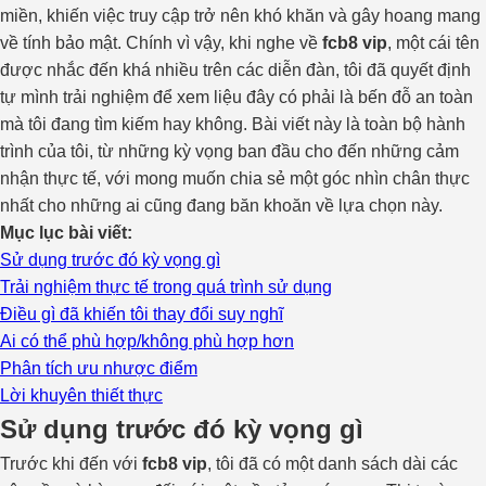
miền, khiến việc truy cập trở nên khó khăn và gây hoang mang
về tính bảo mật. Chính vì vậy, khi nghe về
fcb8 vip
, một cái tên
được nhắc đến khá nhiều trên các diễn đàn, tôi đã quyết định
tự mình trải nghiệm để xem liệu đây có phải là bến đỗ an toàn
mà tôi đang tìm kiếm hay không. Bài viết này là toàn bộ hành
trình của tôi, từ những kỳ vọng ban đầu cho đến những cảm
nhận thực tế, với mong muốn chia sẻ một góc nhìn chân thực
nhất cho những ai cũng đang băn khoăn về lựa chọn này.
Mục lục bài viết:
Sử dụng trước đó kỳ vọng gì
Trải nghiệm thực tế trong quá trình sử dụng
Điều gì đã khiến tôi thay đổi suy nghĩ
Ai có thể phù hợp/không phù hợp hơn
Phân tích ưu nhược điểm
Lời khuyên thiết thực
Sử dụng trước đó kỳ vọng gì
Trước khi đến với
fcb8 vip
, tôi đã có một danh sách dài các