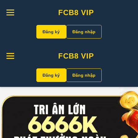
FCB8 VIP
Đăng ký
Đăng nhập
FCB8 VIP
Đăng ký
Đăng nhập