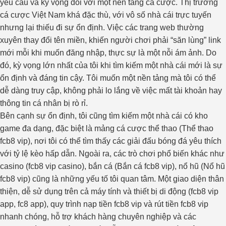
yêu cầu và kỳ vọng đối với một nền tảng cá cược. Thị trường
cá cược Việt Nam khá đặc thù, với vô số nhà cái trực tuyến
nhưng lại thiếu đi sự ổn định. Việc các trang web thường
xuyên thay đổi tên miền, khiến người chơi phải “săn lùng” link
mới mỗi khi muốn đăng nhập, thực sự là một nỗi ám ảnh. Do
đó, kỳ vọng lớn nhất của tôi khi tìm kiếm một nhà cái mới là sự
ổn định và đáng tin cậy. Tôi muốn một nền tảng mà tôi có thể
dễ dàng truy cập, không phải lo lắng về việc mất tài khoản hay
thông tin cá nhân bị rò rỉ.
Bên cạnh sự ổn định, tôi cũng tìm kiếm một nhà cái có kho
game đa dạng, đặc biệt là mảng cá cược thể thao (Thể thao
fcb8 vip), nơi tôi có thể tìm thấy các giải đấu bóng đá yêu thích
với tỷ lệ kèo hấp dẫn. Ngoài ra, các trò chơi phổ biến khác như
casino (fcb8 vip casino), bắn cá (Bắn cá fcb8 vip), nổ hũ (Nổ hũ
fcb8 vip) cũng là những yếu tố tôi quan tâm. Một giao diện thân
thiện, dễ sử dụng trên cả máy tính và thiết bị di động (fcb8 vip
app, fc8 app), quy trình nạp tiền fcb8 vip và rút tiền fcb8 vip
nhanh chóng, hỗ trợ khách hàng chuyên nghiệp và các