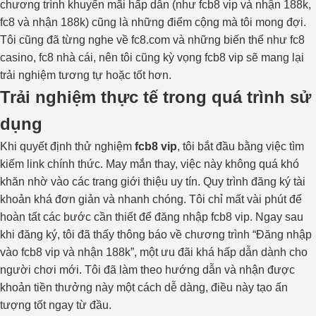
chương trình khuyến mãi hấp dẫn (như fcb8 vip và nhận 188k,
fc8 và nhận 188k) cũng là những điểm cộng mà tôi mong đợi.
Tôi cũng đã từng nghe về fc8.com và những biến thể như fc8
casino, fc8 nhà cái, nên tôi cũng kỳ vọng fcb8 vip sẽ mang lại
trải nghiệm tương tự hoặc tốt hơn.
Trải nghiệm thực tế trong quá trình sử
dụng
Khi quyết định thử nghiệm
fcb8 vip
, tôi bắt đầu bằng việc tìm
kiếm link chính thức. May mắn thay, việc này không quá khó
khăn nhờ vào các trang giới thiệu uy tín. Quy trình đăng ký tài
khoản khá đơn giản và nhanh chóng. Tôi chỉ mất vài phút để
hoàn tất các bước cần thiết để đăng nhập fcb8 vip. Ngay sau
khi đăng ký, tôi đã thấy thông báo về chương trình “Đăng nhập
vào fcb8 vip và nhận 188k”, một ưu đãi khá hấp dẫn dành cho
người chơi mới. Tôi đã làm theo hướng dẫn và nhận được
khoản tiền thưởng này một cách dễ dàng, điều này tạo ấn
tượng tốt ngay từ đầu.